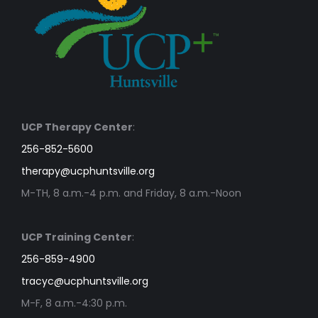
UCP Therapy Center
:
256-852-5600
therapy@ucphuntsville.org
M-TH, 8 a.m.-4 p.m. and Friday, 8 a.m.-Noon
UCP Training Center
:
256-859-4900
tracyc@ucphuntsville.org
M-F, 8 a.m.-4:30 p.m.